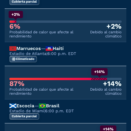
Cubierta parcial
+2%
6%
+2%
Probabilidad de calor que afecte al
Debido al cambio
rendimiento
climático
Marruecos
—
Haití
Estadio de Atlanta
|
6:00 p.m. EDT
Climatizado
+14%
87%
+14%
Probabilidad de calor que afecte al
Debido al cambio
rendimiento
climático
Escocia
—
Brasil
Estadio de Miami
|
6:00 p.m. EDT
Cubierta parcial
+14%