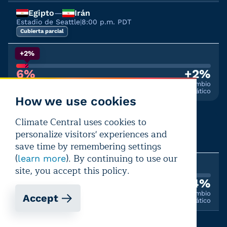
Egipto
—
Irán
Estadio de Seattle
|
8:00 p.m. PDT
Cubierta parcial
+2%
6%
+2%
Probabilidad de calor que afecte al
Debido al cambio
rendimiento
climático
How we use cookies
27 de junio
Climate Central uses cookies to
Panamá
—
Inglaterra
personalize visitors' experiences and
Estadio de Nueva York/Nueva Jersey
|
5:00 p.m. EDT
Aire libre
save time by remembering settings
(
). By continuing to use our
learn more
+14%
site, you accept this policy.
36%
+14%
Probabilidad de calor que afecte al
Debido al cambio
Accept
rendimiento
climático
Croacia
—
Ghana