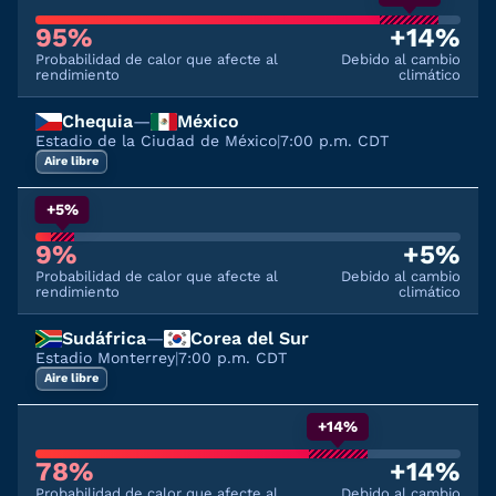
95%
+14%
Probabilidad de calor que afecte al
Debido al cambio
rendimiento
climático
Chequia
—
México
Estadio de la Ciudad de México
|
7:00 p.m. CDT
Aire libre
+5%
9%
+5%
Probabilidad de calor que afecte al
Debido al cambio
rendimiento
climático
Sudáfrica
—
Corea del Sur
Estadio Monterrey
|
7:00 p.m. CDT
Aire libre
+14%
78%
+14%
Probabilidad de calor que afecte al
Debido al cambio