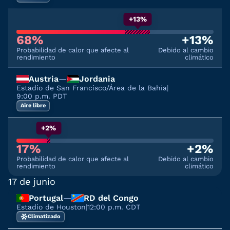
+13%
68%
+13%
Probabilidad de calor que afecte al
Debido al cambio
rendimiento
climático
Austria
—
Jordania
Estadio de San Francisco/Área de la Bahía
|
9:00 p.m. PDT
Aire libre
+2%
17%
+2%
Probabilidad de calor que afecte al
Debido al cambio
rendimiento
climático
17 de junio
Portugal
—
RD del Congo
Estadio de Houston
|
12:00 p.m. CDT
Climatizado