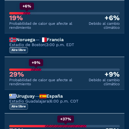
+6%
19%
+6%
Probabilidad de calor que afecte al
Debido al cambio
rendimiento
climático
Noruega
—
Francia
Estadio de Boston
|
3:00 p.m. EDT
Aire libre
+9%
29%
+9%
Probabilidad de calor que afecte al
Debido al cambio
rendimiento
climático
Uruguay
—
España
Estadio Guadalajara
|
6:00 p.m. CDT
Aire libre
+37%