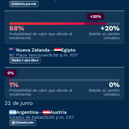
Cubierta parcial
+20%
88%
+20%
Probabilidad de calor que afecte al
Debido al cambio
rendimiento
climático
Nueva Zelanda
—
Egipto
BC Place Vancouver
|
6:00 p.m. PDT
Techo + aire libre
0%
1%
0%
Probabilidad de calor que afecte al
Debido al cambio
rendimiento
climático
22 de junio
Argentina
—
Austria
Estadio de Dallas
|
12:00 p.m. CDT
Climatizado