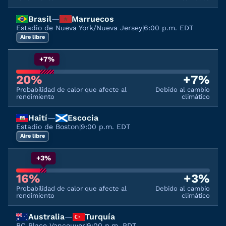
Brasil
—
Marruecos
Estadio de Nueva York/Nueva Jersey
|
6:00 p.m. EDT
Aire libre
+7%
20%
+7%
Probabilidad de calor que afecte al
Debido al cambio
rendimiento
climático
Haití
—
Escocia
Estadio de Boston
|
9:00 p.m. EDT
Aire libre
+3%
16%
+3%
Probabilidad de calor que afecte al
Debido al cambio
rendimiento
climático
Australia
—
Turquía
BC Place Vancouver
|
9:00 p.m. PDT