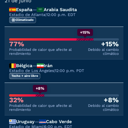
21 de junio
España
—
Arabia Saudita
Estadio de Atlanta
|
12:00 p.m. EDT
Climatizado
+15%
77%
+15%
Probabilidad de calor que afecte al
Debido al cambio
rendimiento
climático
Bélgica
—
Irán
Estadio de Los Ángeles
|
12:00 p.m. PDT
Techo + aire libre
+8%
32%
+8%
Probabilidad de calor que afecte al
Debido al cambio
rendimiento
climático
Uruguay
—
Cabo Verde
Estadio de Miami
|
6:00 p.m. EDT