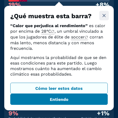
19%
+8%
Probabilidad de calor que afecte al
Debido al cambio
rendimiento
climático
¿Qué muestra esta barra?
Corea del Sur
—
Chequia
“Calor que perjudica al rendimiento”
es calor
Estadio Guadalajara
|
8:00 p.m. CDT
por encima de
28°C
, un umbral vinculado a
Aire libre
que los jugadores de élite de
soccer
corran
más lento, menos distancia y con menos
+20%
frecuencia.
88%
+20%
Aquí mostramos la probabilidad de que se den
Probabilidad de calor que afecte al
Debido al cambio
esas condiciones para este partido. Luego
rendimiento
climático
mostramos cuánto ha aumentado el cambio
12 de junio
climático esas probabilidades.
Canadá
—
Bosnia y Herzegovina
Estadio de Toronto
|
3:00 p.m. EDT
Cómo leer estos datos
Aire libre
Entiendo
+1%
9%
+1%