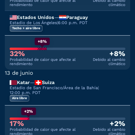
Probabilidad de calor que afecte al
Debido al cambio
rendimiento
climático
Estados Unidos
—
Paraguay
Estadio de Los Ángeles
|
6:00 p.m. PDT
Techo + aire libre
+8%
32%
+8%
Probabilidad de calor que afecte al
Debido al cambio
rendimiento
climático
13 de junio
Katar
—
Suiza
Estadio de San Francisco/Área de la Bahía
|
12:00 p.m. PDT
Aire libre
+2%
17%
+2%
Probabilidad de calor que afecte al
Debido al cambio
rendimiento
climático