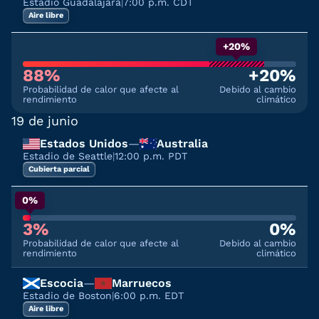
Estadio Guadalajara
|
7:00 p.m. CDT
Aire libre
+20%
88%
+20%
Probabilidad de calor que afecte al
Debido al cambio
rendimiento
climático
19 de junio
Estados Unidos
—
Australia
Estadio de Seattle
|
12:00 p.m. PDT
Cubierta parcial
0%
3%
0%
Probabilidad de calor que afecte al
Debido al cambio
rendimiento
climático
Escocia
—
Marruecos
Estadio de Boston
|
6:00 p.m. EDT
Aire libre