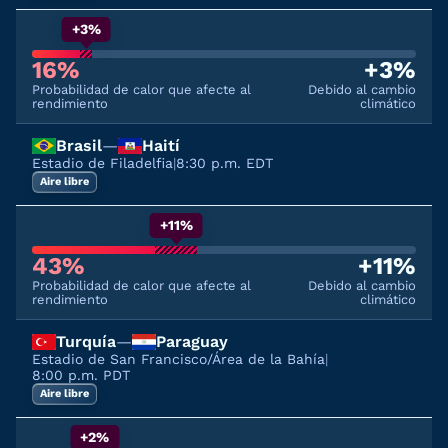
+3%
16%
+3%
Probabilidad de calor que afecte al
Debido al cambio
rendimiento
climático
Brasil
—
Haití
Estadio de Filadelfia
|
8:30 p.m. EDT
Aire libre
+11%
43%
+11%
Probabilidad de calor que afecte al
Debido al cambio
rendimiento
climático
Turquía
—
Paraguay
Estadio de San Francisco/Área de la Bahía
|
8:00 p.m. PDT
Aire libre
+2%