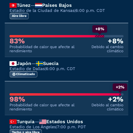
Túnez
—
Países Bajos
Estadio de la Ciudad de Kansas
|
6:00 p.m. CDT
Aire libre
+8%
83%
+8%
Probabilidad de calor que afecte al
Debido al cambio
rendimiento
climático
Japón
—
Suecia
Estadio de Dallas
|
6:00 p.m. CDT
Climatizado
+2%
98%
+2%
Probabilidad de calor que afecte al
Debido al cambio
rendimiento
climático
Turquía
—
Estados Unidos
Estadio de Los Ángeles
|
7:00 p.m. PDT
Techo + aire libre