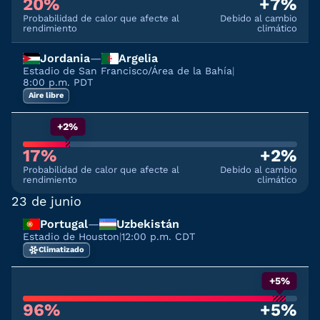
20%
+7%
Probabilidad de calor que afecte al
Debido al cambio
rendimiento
climático
Jordania
—
Argelia
Estadio de San Francisco/Área de la Bahía
|
8:00 p.m. PDT
Aire libre
+2%
17%
+2%
Probabilidad de calor que afecte al
Debido al cambio
rendimiento
climático
23 de junio
Portugal
—
Uzbekistán
Estadio de Houston
|
12:00 p.m. CDT
Climatizado
+5%
96%
+5%