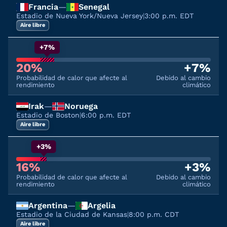
Francia
—
Senegal
Estadio de Nueva York/Nueva Jersey
|
3:00 p.m. EDT
Aire libre
+7%
20%
+7%
Probabilidad de calor que afecte al
Debido al cambio
rendimiento
climático
Irak
—
Noruega
Estadio de Boston
|
6:00 p.m. EDT
Aire libre
+3%
16%
+3%
Probabilidad de calor que afecte al
Debido al cambio
rendimiento
climático
Argentina
—
Argelia
Estadio de la Ciudad de Kansas
|
8:00 p.m. CDT
Aire libre