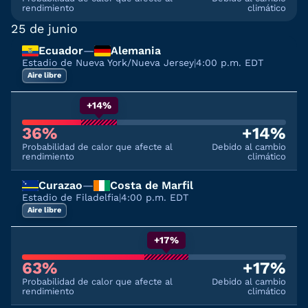
rendimiento
climático
25 de junio
Ecuador
—
Alemania
Estadio de Nueva York/Nueva Jersey
|
4:00 p.m. EDT
Aire libre
+14%
36%
+14%
Probabilidad de calor que afecte al
Debido al cambio
rendimiento
climático
Curazao
—
Costa de Marfil
Estadio de Filadelfia
|
4:00 p.m. EDT
Aire libre
+17%
63%
+17%
Probabilidad de calor que afecte al
Debido al cambio
rendimiento
climático