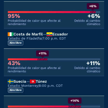
+6%
95%
+6%
Probabilidad de calor que afecte al
Debido al cambio
rendimiento
climático
Costa de Marfil
—
Ecuador
Estadio de Filadelfia
|
7:00 p.m. EDT
Aire libre
+11%
43%
+11%
Probabilidad de calor que afecte al
Debido al cambio
rendimiento
climático
Suecia
—
Túnez
Estadio Monterrey
|
8:00 p.m. CDT
Aire libre
+14%