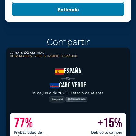
Entiendo
Compartir
COPA MUNDIAL 2026 & CAMBIO CLIMÁTICO
Compartir
Descargar gráfico
ESPAÑA
VS
CABO VERDE
15 de junio de 2026 • Estadio de Atlanta
Grupo H
Climatizado
Explorar datos relacionados
77%
+15%
Herramientas climáticas para
Atlanta
Probabilidad de
Debido al cambio