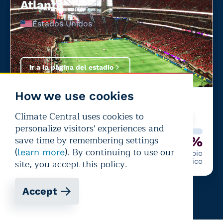
Atlanta
Estados Unidos
Ir a la página del estadio
How we use cookies
Último partido:
Inglaterra
—
Argentina
Climate Central uses cookies to
+12%
personalize visitors' experiences and
save time by remembering settings
92%
+12%
(
). By continuing to use our
learn more
Probabilidad de calor que
Debido al cambio
site, you accept this policy.
afecte al rendimiento
climático
Accept