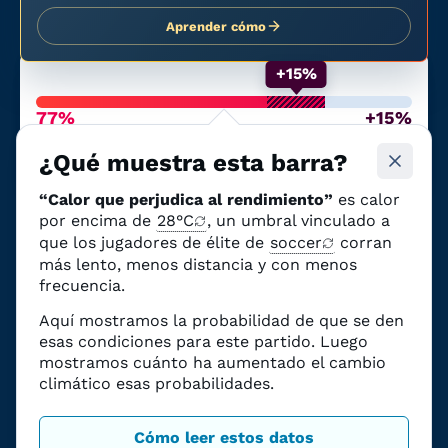
Aprender cómo
+15%
77%
+15%
Probabilidad de calor que
Debido al cambio
afecte al rendimiento
climático
¿Qué muestra esta barra?
El partido del
15 de junio
en
Estadio de
“Calor que perjudica al rendimiento”
es calor
Atlanta
(
España
vs.
Cabo Verde
)
tenía
un
77%
por encima de
28°C
, un umbral vinculado a
de probabilidad de calor que pueda impactar
que los jugadores de élite de
soccer
corran
al rendimiento
.
más lento, menos distancia y con menos
Esas probabilidades
eran
15 puntos
frecuencia.
porcentuales mayor
debido al cambio
Aquí mostramos la probabilidad de que se den
climático.
esas condiciones para este partido. Luego
La ciencia, explicada
mostramos cuánto ha aumentado el cambio
climático esas probabilidades.
Cómo leer estos datos