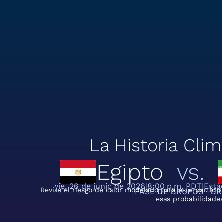
La Historia Clim
Egipto
vs.
vie, 26 de junio de 2026
8:00 p.m. PDT
Esta
Revise el riesgo de calor modelado para este partido
FASE DE GRUPOS · G
esas probabilidades