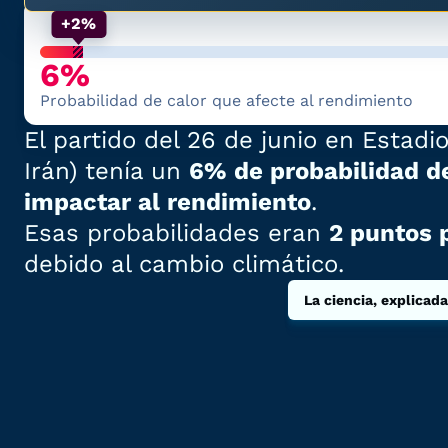
+2%
6%
Probabilidad de calor que afecte al rendimiento
El partido del
26 de junio
en
Estadio
Irán
)
tenía
un
6% de probabilidad d
impactar al rendimiento
.
Esas probabilidades
eran
2 puntos 
debido al cambio climático.
La ciencia, explicada