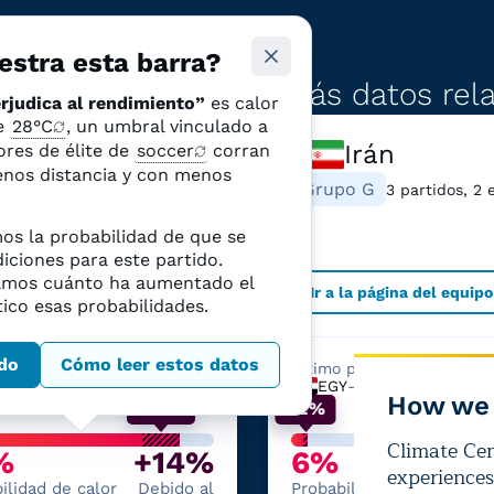
stra esta barra?
Ver más datos rel
rjudica al rendimiento”
es calor
de
28°C
, un umbral vinculado a
Irán
Egipto
ores de élite de
soccer
corran
enos distancia y con menos
Grupo G
po G
3 partidos, 2 
5 partidos, 4 estadios
s la probabilidad de que se
iciones para este partido.
mos cuánto ha aumentado el
 la página del equipo
Ir a la página del equipo
ico esas probabilidades.
do
Cómo leer estos datos
 partido:
Último partido:
G
—
EGY
EGY
—
IRA
How we 
+14%
+2%
Climate Cent
%
+14%
6%
experiences
ilidad de calor
Debido al
Probabilidad de calor
D