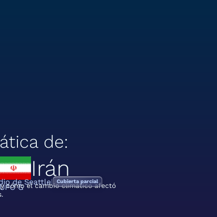
ática de:
Irán
dio de Seattle
Cubierta parcial
 y cómo el cambio climático afectó
RUPO G
.