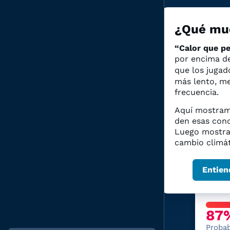
¿Qué mue
“Calor que pe
por encima 
que los jugad
más lento, m
Gru
frecuencia.
Aquí mostramo
den esas cond
Luego mostra
Ir a
cambio climát
Entien
Último
AR
87
Probab