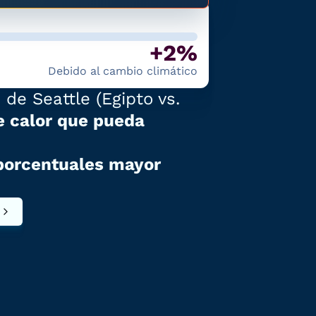
+2%
Debido al cambio climático
 de Seattle
(
Egipto
vs.
e calor que pueda
porcentuales mayor