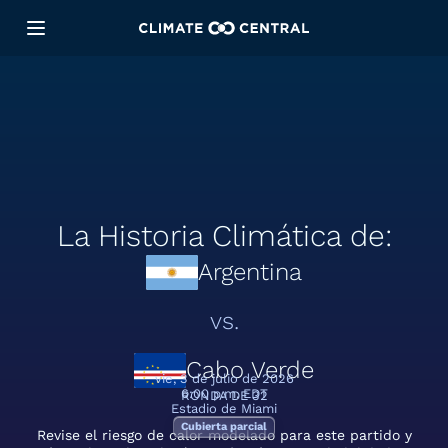
La Historia Climática de:
Argentina
vs.
Cabo Verde
vie, 3 de julio de 2026
6:00 p.m. EDT
RONDA DE 32
Estadio de Miami
Cubierta parcial
Revise el riesgo de calor modelado para este partido y