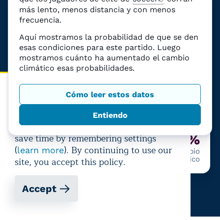
Miami
más lento, menos distancia y con menos
frecuencia.
Estados Unidos
Aquí mostramos la probabilidad de que se den
esas condiciones para este partido. Luego
mostramos cuánto ha aumentado el cambio
Ir a la página del estadio
climático esas probabilidades.
How we use cookies
Cómo leer estos datos
Último partido:
Francia
—
Inglaterra
Climate Central uses cookies to
Entiendo
+8%
personalize visitors' experiences and
save time by remembering settings
98%
+8%
(
). By continuing to use our
learn more
Probabilidad de calor que
Debido al cambio
site, you accept this policy.
afecte al rendimiento
climático
Accept