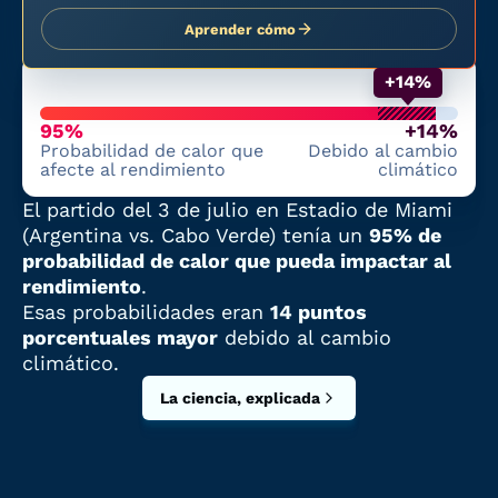
Aprender cómo
+14%
95%
+14%
Probabilidad de calor que
Debido al cambio
afecte al rendimiento
climático
El partido del
3 de julio
en
Estadio de Miami
(
Argentina
vs.
Cabo Verde
)
tenía
un
95% de
probabilidad de calor que pueda impactar al
rendimiento
.
Esas probabilidades
eran
14 puntos
porcentuales mayor
debido al cambio
climático.
La ciencia, explicada