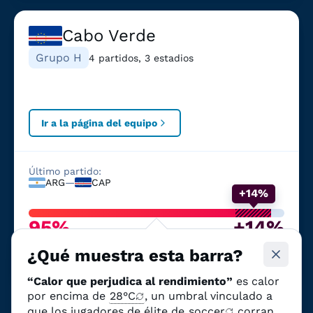
Cabo Verde
Grupo H
4 partidos, 3 estadios
Ir a la página del equipo
Último partido:
ARG
—
CAP
+14%
95%
+14%
Probabilidad de calor que
Debido al cambio
¿Qué muestra esta barra?
afecte al rendimiento
climático
“Calor que perjudica al rendimiento”
es calor
por encima de
28°C
, un umbral vinculado a
que los jugadores de élite de
soccer
corran