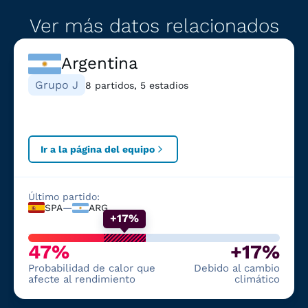
Ver más datos relacionados
Argentina
Grupo J
8 partidos, 5 estadios
Ir a la página del equipo
Último partido:
SPA
—
ARG
+17%
47%
+17%
Probabilidad de calor que
Debido al cambio
afecte al rendimiento
climático