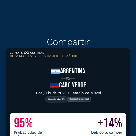
Compartir
COPA MUNDIAL 2026 & CAMBIO CLIMÁTICO
Compartir
Descargar gráfico
ARGENTINA
VS
CABO VERDE
3 de julio de 2026 • Estadio de Miami
Ronda de 32
Cubierta parcial
Explorar datos relacionados
95%
+14%
Herramientas climáticas para
Miami
Probabilidad de
Debido al cambio