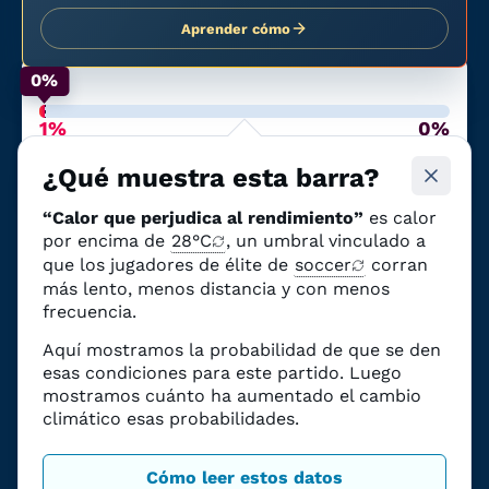
Aprender cómo
0%
1%
0%
Probabilidad de calor que
Debido al cambio
afecte al rendimiento
climático
¿Qué muestra esta barra?
El partido del
21 de junio
en
BC Place
“Calor que perjudica al rendimiento”
es calor
Vancouver
(
Nueva Zelanda
vs.
Egipto
)
tenía
un
por encima de
28°C
, un umbral vinculado a
1% de probabilidad de calor que pueda
que los jugadores de élite de
soccer
corran
impactar al rendimiento
.
más lento, menos distancia y con menos
Esas probabilidades
eran
0 puntos
frecuencia.
porcentuales mayor
debido al cambio
Aquí mostramos la probabilidad de que se den
climático.
esas condiciones para este partido. Luego
La ciencia, explicada
mostramos cuánto ha aumentado el cambio
climático esas probabilidades.
Cómo leer estos datos