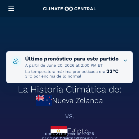
Último pronóstico para este partido
A partir de June 20, 2026 at 2:00 PM ET
22°C
La temperatura máxima pronosticada era
3°C por encima de lo normal
La Historia Climática de:
Nueva Zelanda
vs.
Egipto
dom, 21 de junio de 2026
6:00 p.m. PDT
FASE DE GRUPOS · GRUPO G