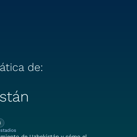
ática de:
stán
 Historia Climática d
8
stadios
dimiento de Uzbekistán y cómo el