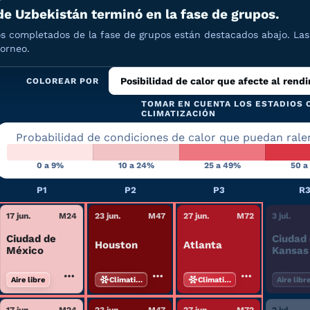
de Uzbekistán terminó en la fase de grupos.
os completados de la fase de grupos están destacados abajo. Las 
torneo.
Posibilidad de calor que afecte al rend
COLOREAR POR
TOMAR EN CUENTA LOS ESTADIOS 
CLIMATIZACIÓN
Probabilidad de condiciones de calor que puedan ralen
0 a 9%
10 a 24%
25 a 49%
50 a
P1
P2
P3
R
17 jun.
M
24
23 jun.
M
47
27 jun.
M
72
3 jul.
Ciudad de
Ciudad
Houston
Atlanta
México
Kansas
Aire libre
Climatizado
Climatizado
Aire libr