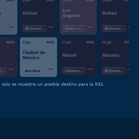
M
83
6 jul.
M
93
10 jul.
M
98
14 jul.
M
101
Los
o
Dallas
Dallas
Ángeles
e
Climatizado
Techo + aire libre
Climatizado
M
80
5 jul.
M
92
11 jul.
M
99
15 jul.
M
102
Ciudad de
a
Miami
Atlanta
México
tizado
Aire libre
Cubierta parcial
Climatizado
; solo se muestra un posible destino para la R32.