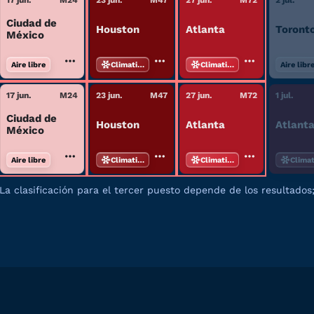
17 jun.
M
24
23 jun.
M
47
27 jun.
M
72
2 jul.
Ciudad de
Houston
Atlanta
Toront
México
Aire libre
Climatizado
Climatizado
Aire libr
17 jun.
M
24
23 jun.
M
47
27 jun.
M
72
1 jul.
Ciudad de
Houston
Atlanta
Atlant
México
Aire libre
Climatizado
Climatizado
Clima
La clasificación para el tercer puesto depende de los resultados