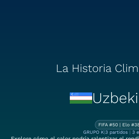
La Historia Clim
Uzbeki
La
FIFA #50 | Elo #3
GRUPO K
|
3 partidos
|
3 e
Explore cómo el calor podría ralentizar el ren