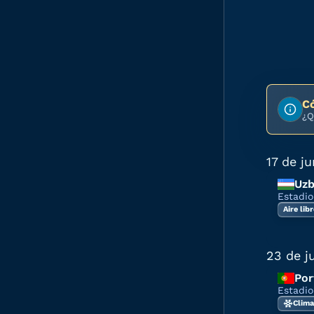
C
¿Q
17 de ju
Uzb
Estadio
Aire lib
23 de j
Por
Estadi
Clima