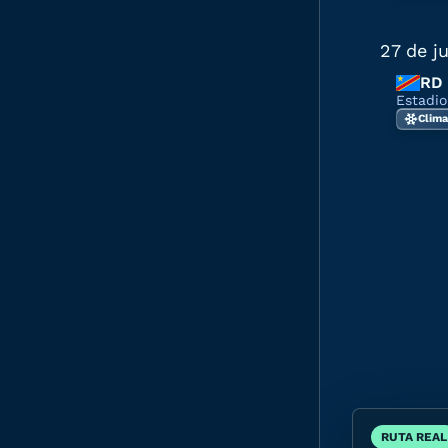
27 de j
RD 
Estadio
Clima
RUTA REAL