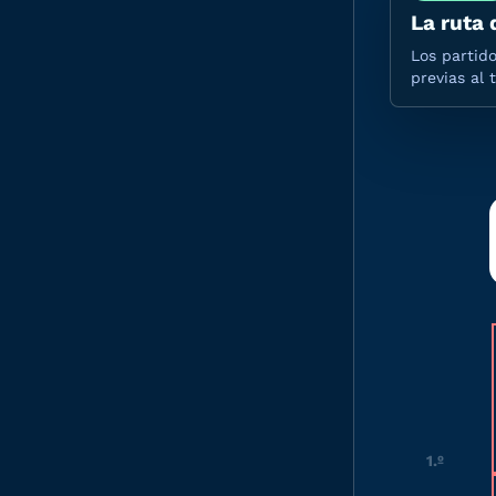
La ruta 
Los partid
previas al 
1.º