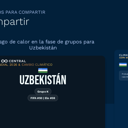
OS PARA COMPARTIR
partir
sgo de calor en la fase de grupos para
Uzbekistán
COPA M
DIAL 2026 & CAMBIO CLIMÁTICO
Descargar gráfico
UZBEKISTÁN
Proba
ralent
Grupo K
FIFA #50 | Elo #38