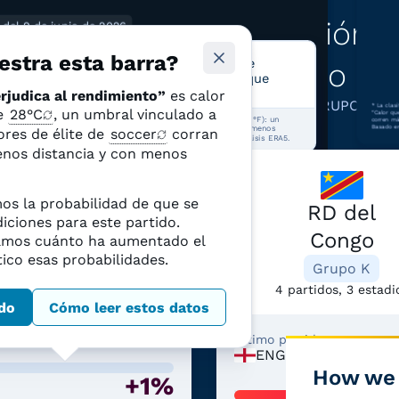
btener más información so
r del 9 de junio de 2026
DE 3
stra esta barra?
partidos tienen más del 50% de
mismo gr
probabilidades de sufrir calor que
perjudica al rendimiento
rjudica al rendimiento”
es calor
GRUPO K
*
La clas
de
28°C
, un umbral vinculado a
“Calor qu
r que perjudica al rendimiento” es calor por encima de 28°C (82,4°F): un
corren má
Basado en
l asociado con que los jugadores de élite corran más despacio, menos
ores de élite de
soccer
corran
ncia y con menos frecuencia. Fuente: Climate Shift Index y reanálisis ERA5.
enos distancia y con menos
s la probabilidad de que se
Colombia
RD del
iciones para este partido.
Congo
mos cuánto ha aumentado el
Grupo K
ico esas probabilidades.
5 partidos, 5 estadios
Grupo K
4 partidos, 3 estadi
do
Cómo leer estos datos
 partido:
I
—
COL
Último partido:
ENG
—
COD
+
How we 
+1%