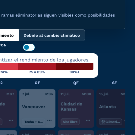
ramas eliminatorias siguen visibles como posibilidades
imiento
Debido al cambio climático
CON
tizar el rendimiento de los jugadores.
 74%
75 a 89%
90%+
32
OF
QF
SF
M
87
7 jul.
M
96
11 jul.
M
100
15 jul.
M
102
 de
Ciudad de
Vancouver
Atlanta
Kansas
e
Techo + aire libre
Aire libre
Climatizado