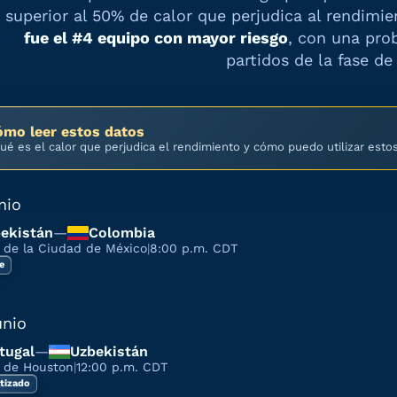
superior al 50% de calor que perjudica al rendimi
fue el #
4
equipo con mayor riesgo
, con una pro
partidos de la fase de
ómo leer estos datos
ué es el calor que perjudica el rendimiento y cómo puedo utilizar esto
nio
ekistán
—
Colombia
 de la Ciudad de México
|
8:00 p.m. CDT
re
unio
tugal
—
Uzbekistán
o de Houston
|
12:00 p.m. CDT
tizado