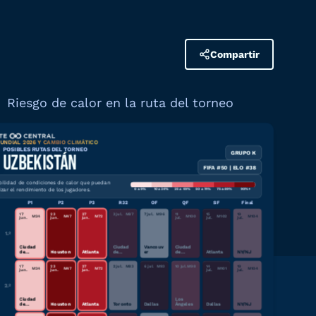
Compartir
Riesgo de calor en la ruta del torneo
UNDIAL 2026 Y CAMBIO CLIMÁTICO
POSIBLES RUTAS DEL TORNEO
GRUPO K
Descargar gráfico
UZBEKISTÁN
FIFA #50 | ELO #38
bilidad de condiciones de calor que puedan
izar el rendimiento de los jugadores.
0 a 9%
10 a 24%
25 a 49%
50 a 74%
75 a 89%
90%+
P1
P2
P3
R32
OF
QF
SF
Final
17
23
27
3 jul.
M
87
7 jul.
M
96
11
15
19
M
24
M
47
M
72
M
100
M
102
M
104
jun.
jun.
jun.
jul.
jul.
jul.
1.º
Ciudad
Ciudad
Vancouv
Ciudad
de
Houston
Atlanta
de
er
de
Atlanta
NY/NJ
México
Kansas
Kansas
17
23
27
2 jul.
M
83
6 jul.
M
93
10 jul.
M
98
14
19
M
24
M
47
M
72
M
101
M
104
jun.
jun.
jun.
jul.
jul.
2.º
Ciudad
Los
de
Houston
Atlanta
Toronto
Dallas
Ángeles
Dallas
NY/NJ
México