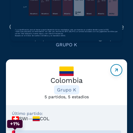
17 jun.
M
23
23
27 jun.
M
71
1 jul.
M
80
5 jul.
M
92
11 jul.
M
99
15
19
M
47
M
102
M
104
jun.
jul.
jul.
3.º*
Ciudad
Houston
Houston
Miami
Atlanta
de
Miami
Atlanta
NY/NJ
México
Obtener más información sobre
*
La clasificación para el tercer puesto depende de los resultados; solo se muestra un posible destino para la R32.
“Calor que perjudica al rendimiento” es calor por encima de 28°C (82,4°F): un umbral asociado con los jugadores de élite que
los equipos del mismo grupo
corren más despacio, menos lejos y con menos frecuencia.
Basado en el Índice de Cambio Climático y el reanálisis ERA5.
GRUPO K
Colombia
Grupo K
5 partidos, 5 estadios
Último partido:
SWI
—
COL
+1%