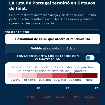
La ruta de Portugal terminó en Octavos
de final.
La ruta real está destacada abajo y se detiene en el último
partido de los resultados actuales. Otras ramas posibles
siguen visibles como contexto.
COLOREAR POR
Posibilidad de calor que afecte al rendimiento
Debido al cambio climático
TOMAR EN CUENTA LOS ESTADIOS CON
CLIMATIZACIÓN
Probabilidad de condiciones de calor que puedan
ralentizar el rendimiento de los jugadores.
0 a 9%
10 a 24%
25 a 49%
50 a 74%
75 a 89%
90%+
P1
P2
P3
17 jun.
M
23
23 jun.
M
47
27 jun.