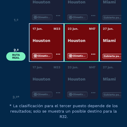
Houston
Houston
Miami
Climatizado
Climatizado
Cubierta parcial
1.º
17 jun.
M
23
23 jun.
M
47
27 jun.
Houston
Houston
Miami
2.º
RUTA
Climatizado
Climatizado
Cubierta parcial
REAL
17 jun.
M
23
23 jun.
M
47
27 jun.
Houston
Houston
Miami
Climatizado
Climatizado
Cubierta parcial
3.º*
*
La clasificación para el tercer puesto depende de los
resultados; solo se muestra un posible destino para la
R32.