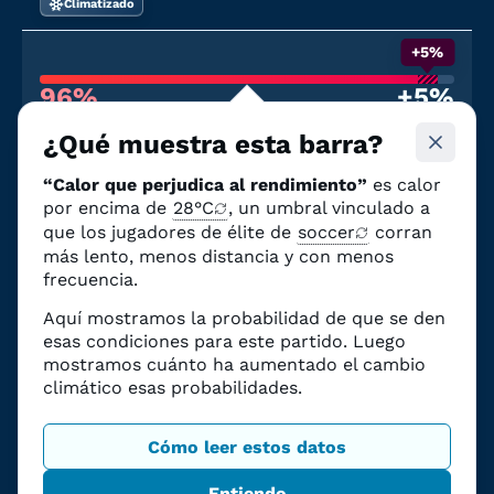
Climatizado
+5%
96%
+5%
Probabilidad de calor que afecte al
Debido al cambio
rendimiento
climático
¿Qué muestra esta barra?
23 de junio
“Calor que perjudica al rendimiento”
es calor
Portugal
—
Uzbekistán
por encima de
28°C
, un umbral vinculado a
Estadio de Houston
|
12:00 p.m. CDT
que los jugadores de élite de
soccer
corran
Climatizado
más lento, menos distancia y con menos
frecuencia.
+5%
Aquí mostramos la probabilidad de que se den
96%
+5%
esas condiciones para este partido. Luego
Probabilidad de calor que afecte al
Debido al cambio
mostramos cuánto ha aumentado el cambio
rendimiento
climático
climático esas probabilidades.
27 de junio
Colombia
—
Portugal
Cómo leer estos datos
Estadio de Miami
|
7:30 p.m. EDT
Cubierta parcial
Entiendo