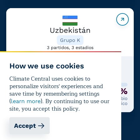
Uzbekistán
Grupo K
3 partidos, 3 estadios
How we use cookies
Último partido:
COD
—
UZB
+14%
Climate Central uses cookies to
personalize visitors' experiences and
87%
+14%
save time by remembering settings
Probabilidad de calor que
Debido al cambio
(
). By continuing to use our
learn more
afecte al rendimiento
climático
site, you accept this policy.
Accept