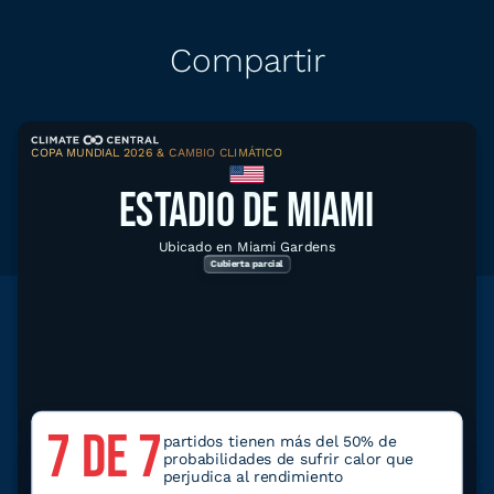
Compartir
COPA MUNDIAL 2026 & CAMBIO CLIMÁTICO
Compartir
Descargar gráfico
ESTADIO DE MIAMI
Ubicado en Miami Gardens
Cubierta parcial
Explorar datos relacionados
Herramientas climáticas para
Miami
7 DE 7
partidos tienen más del 50% de
probabilidades de sufrir calor que
Clima Local
perjudica al rendimiento