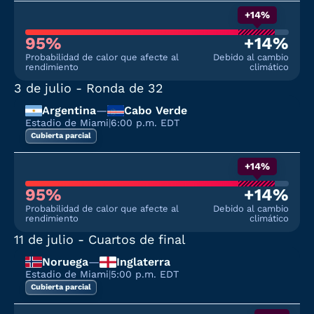
+14%
95%
+14%
Probabilidad de calor que afecte al
Debido al cambio
rendimiento
climático
3 de julio
- Ronda de 32
Argentina
—
Cabo Verde
Estadio de Miami
|
6:00 p.m. EDT
Cubierta parcial
+14%
95%
+14%
Probabilidad de calor que afecte al
Debido al cambio
rendimiento
climático
11 de julio
- Cuartos de final
Noruega
—
Inglaterra
Estadio de Miami
|
5:00 p.m. EDT
Cubierta parcial