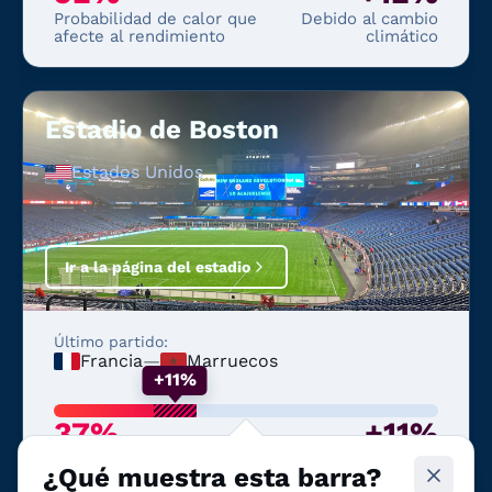
Probabilidad de calor que
Debido al cambio
afecte al rendimiento
climático
Estadio de Boston
Estados Unidos
Ir a la página del estadio
Último partido:
Francia
—
Marruecos
+11%
37%
+11%
Probabilidad de calor que
Debido al cambio
¿Qué muestra esta barra?
afecte al rendimiento
climático