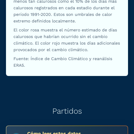
menos tan calurosos como el 10% de los días más
calurosos registrados en cada estadio durante el
período 1991-2020. Estos son umbrales de calor
extremo definidos localmente.
El color rosa muestra el número estimado de días
calurosos que habrían ocurrido sin el cambio
climático. El color rojo muestra los días adicionales
provocados por el cambio climático.
Fuente: Índice de Cambio Climático y reanálisis
ERA5.
Partidos
Cómo leer estos datos