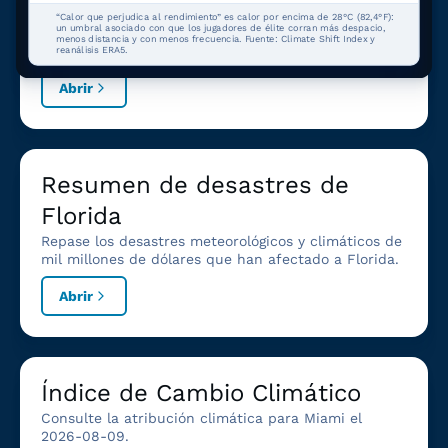
Explora impactos, datos y gráficos climáticos locales
“Calor que perjudica al rendimiento” es calor por encima de 28°C (82,4°F):
para Miami, FL.
un umbral asociado con que los jugadores de élite corran más despacio,
menos distancia y con menos frecuencia. Fuente: Climate Shift Index y
reanálisis ERA5.
Abrir
Resumen de desastres de
Florida
Repase los desastres meteorológicos y climáticos de
mil millones de dólares que han afectado a Florida.
Abrir
Índice de Cambio Climático
Consulte la atribución climática para Miami el
2026-08-09.