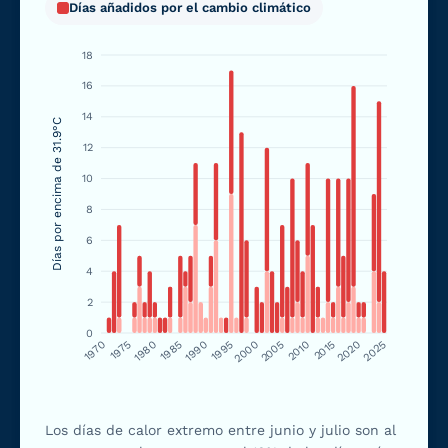
Días añadidos por el cambio climático
18
16
14
Días por encima de 31.9°C
12
10
8
6
4
2
0
1970
1975
1980
1985
1990
1995
2000
2005
2010
2015
2020
2025
Los días de calor extremo entre junio y julio son al