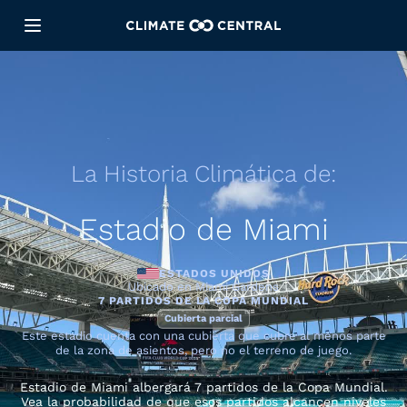
La Historia Climática de:
Estadio de Miami
ESTADOS UNIDOS
Ubicado en Miami Gardens
7 PARTIDOS DE LA COPA MUNDIAL
Cubierta parcial
Este estadio cuenta con una cubierta que cubre al menos parte
de la zona de asientos, pero no el terreno de juego.
Estadio de Miami albergará 7 partidos de la Copa Mundial.
Vea la probabilidad de que esos partidos alcancen niveles