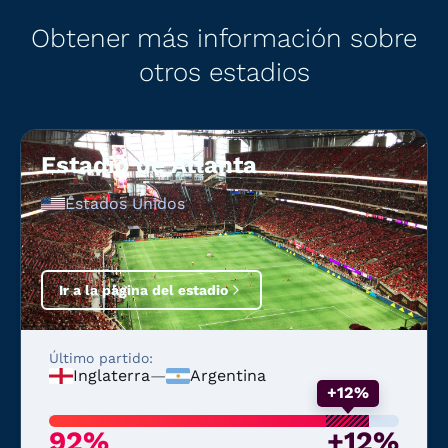
Obtener más información sobre
otros estadios
Estadio de Atlanta
Estados Unidos
Ir a la página del estadio
Último partido:
Inglaterra
—
Argentina
+12%
92%
+12%