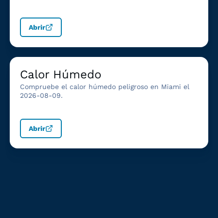
Abrir
Calor Húmedo
Compruebe el calor húmedo peligroso en Miami el
2026-08-09.
Abrir