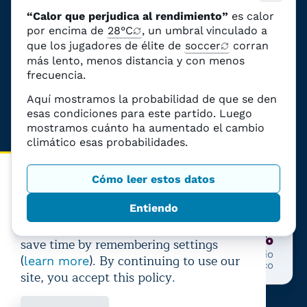
“Calor que perjudica al rendimiento”
es calor
por encima de
28°C
, un umbral vinculado a
que los jugadores de élite de
Estadio de Dallas
soccer
corran
más lento, menos distancia y con menos
frecuencia.
Estados Unidos
Aquí mostramos la probabilidad de que se den
esas condiciones para este partido. Luego
mostramos cuánto ha aumentado el cambio
Ir a la página del estadio
climático esas probabilidades.
Cómo leer estos datos
How we use cookies
Último partido:
Francia
—
España
+1%
Entiendo
Climate Central uses cookies to
personalize visitors' experiences and
99%
+1%
save time by remembering settings
Probabilidad de calor que
Debido al cambio
(
). By continuing to use our
learn more
afecte al rendimiento
climático
site, you accept this policy.