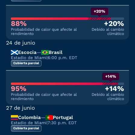
+20%
88%
+20%
Probabilidad de calor que afecte al
Debido al cambio
rendimiento
climático
24 de junio
Escocia
—
Brasil
Estadio de Miami
|
6:00 p.m. EDT
Cubierta parcial
+14%
95%
+14%
Probabilidad de calor que afecte al
Debido al cambio
rendimiento
climático
27 de junio
Colombia
—
Portugal
Estadio de Miami
|
7:30 p.m. EDT
Cubierta parcial