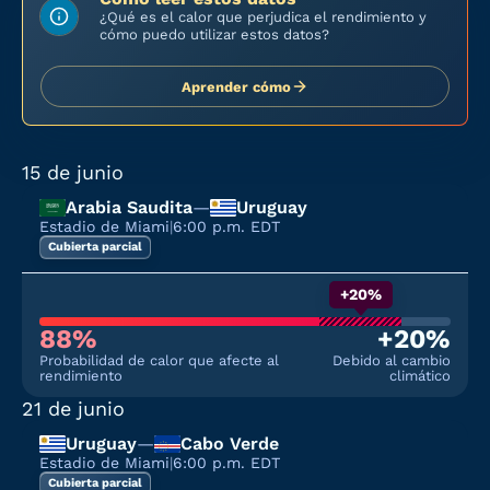
¿Qué es el calor que perjudica el rendimiento y
cómo puedo utilizar estos datos?
Aprender cómo
15 de junio
Arabia Saudita
—
Uruguay
Estadio de Miami
|
6:00 p.m. EDT
Cubierta parcial
+20%
88%
+20%
Probabilidad de calor que afecte al
Debido al cambio
rendimiento
climático
21 de junio
Uruguay
—
Cabo Verde
Estadio de Miami
|
6:00 p.m. EDT
Cubierta parcial