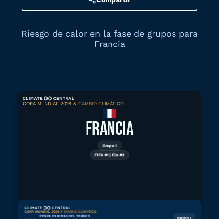
Compartir
Riesgo de calor en la fase de grupos para
Francia
COPA MUNDIAL 2026 & CAMBIO CLIMÁTICO
Descargar gráfico
FRANCIA
Grupo I
FIFA #1 | Elo #3
Riesgo de calor en la ruta del torneo
A partir del 9 de junio de 2026
COPA MUNDIAL 2026 Y CAMBIO CLIMÁTICO
POSIBLES RUTAS DEL TORNEO
GRUPO I