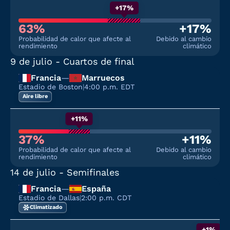
+17%
63%
+17%
Probabilidad de calor que afecte al
Debido al cambio
rendimiento
climático
9 de julio
- Cuartos de final
Francia
—
Marruecos
Estadio de Boston
|
4:00 p.m. EDT
Aire libre
+11%
37%
+11%
Probabilidad de calor que afecte al
Debido al cambio
rendimiento
climático
14 de julio
- Semifinales
Francia
—
España
Estadio de Dallas
|
2:00 p.m. CDT
Climatizado
+1%