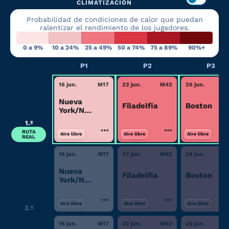
CLIMATIZACIÓN
Probabilidad de condiciones de calor que puedan
ralentizar el rendimiento de los jugadores.
0 a 9%
10 a 24%
25 a 49%
50 a 74%
75 a 89%
90%+
P1
P2
P3
16 jun.
M
17
22 jun.
M
42
26 jun.
Nueva
Filadelfia
Boston
York/Nueva
Jersey
1.º
RUTA
Aire libre
Aire libre
Aire libre
REAL
16 jun.
M
17
22 jun.
M
42
26 jun.
Nueva
Filadelfia
Boston
York/Nueva
Jersey
Aire libre
Aire libre
Aire libre
2.º
16 jun.
M
17
22 jun.
M
42
26 jun.