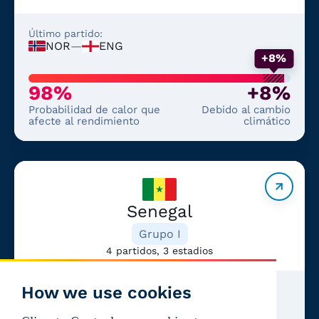
Último partido:
NOR
—
ENG
+8%
98%
+8%
Probabilidad de calor que
Debido al cambio
afecte al rendimiento
climático
Senegal
Grupo I
4 partidos, 3 estadios
How we use cookies
Último partido:
BEL
—
SEN
+2%