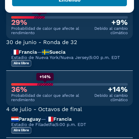
+9%
29%
+9%
Probabilidad de calor que afecte al
Debido al cambio
rendimiento
climático
30 de junio
- Ronda de 32
Francia
—
Suecia
Estadio de Nueva York/Nueva Jersey
|
5:00 p.m. EDT
Aire libre
+14%
36%
+14%
Probabilidad de calor que afecte al
Debido al cambio
rendimiento
climático
4 de julio
- Octavos de final
Paraguay
—
Francia
Estadio de Filadelfia
|
5:00 p.m. EDT
Aire libre