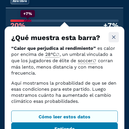
Aire libre
+7%
20%
+7%
Probabilidad de calor que afecte al
Debido al cambio
rendimiento
climático
¿Qué muestra esta barra?
22 de junio
“Calor que perjudica al rendimiento”
es calor
Francia
—
Irak
por encima de
28°C
, un umbral vinculado a
Estadio de Filadelfia
|
5:00 p.m. EDT
que los jugadores de élite de
soccer
corran
Aire libre
más lento, menos distancia y con menos
frecuencia.
+11%
Aquí mostramos la probabilidad de que se den
43%
+11%
esas condiciones para este partido. Luego
Probabilidad de calor que afecte al
Debido al cambio
mostramos cuánto ha aumentado el cambio
rendimiento
climático
climático esas probabilidades.
26 de junio
Noruega
—
Francia
Cómo leer estos datos
Estadio de Boston
|
3:00 p.m. EDT
Aire libre
Entiendo