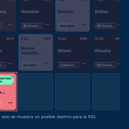
rey
Houston
Boston
Dallas
e
Climatizado
Aire libre
Climatizado
M
76
5 jul.
M
91
11 jul.
M
99
15 jul.
M
102
Nueva
n
Miami
Atlanta
York/Nueva
Jersey
tizado
Aire libre
Cubierta parcial
Climatizado
M
77
PARTIDO
AL
ueva
e
; solo se muestra un posible destino para la R32.