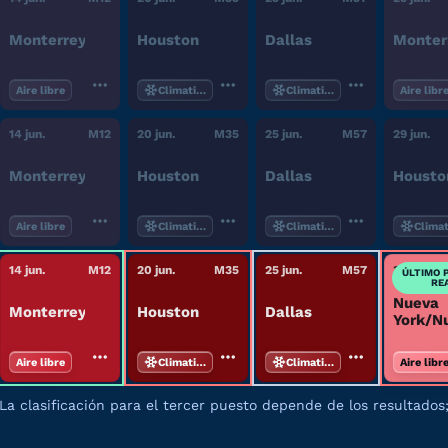
Monterrey
Houston
Dallas
Monter
Aire libre
Climatizado
Climatizado
Aire libr
14 jun.
M
12
20 jun.
M
35
25 jun.
M
57
29 jun.
Monterrey
Houston
Dallas
Housto
Aire libre
Climatizado
Climatizado
Clima
14 jun.
M
12
20 jun.
M
35
25 jun.
M
57
30 jun.
ÚLTIMO 
RE
Nueva
Monterrey
Houston
Dallas
York/N
Jersey
Aire libre
Climatizado
Climatizado
Aire libr
La clasificación para el tercer puesto depende de los resultados