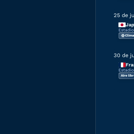
25 de j
Ja
Estadio
Clima
30 de j
Fra
Estadio
Aire lib