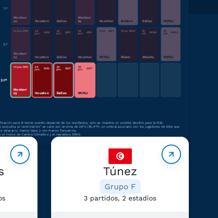
1.º
Monterr
Monterr
ey
Houston
Dallas
ey
Houston
Boston
Dallas
NY/NJ
14 jun.
M
12
20
25
29
5 jul.
M
91
11 jul.
M
99
15
19
M
35
M
57
M
76
M
102
M
104
jun.
jun.
jun.
jul.
jul.
2.º
Monterr
ey
Houston
Dallas
Houston
NY/NJ
Miami
Atlanta
NY/NJ
bre los equipos del
14 jun.
M
12
20
25
30
M
35
M
57
M
77
jun.
jun.
jun.
3.º*
upo
Monterr
ey
Houston
Dallas
NY/NJ
ificación para el tercer puesto depende de los resultados; solo se muestra un posible destino para la R32.
e perjudica al rendimiento” es calor por encima de 28°C (82,4°F): un umbral asociado con los jugadores de élite que
s despacio, menos lejos y con menos frecuencia.
 el Índice de Cambio Climático y el reanálisis ERA5.
s
Túnez
Grupo F
os
3 partidos, 2 estadios