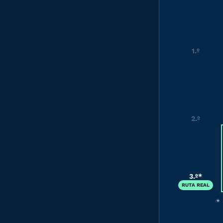
1.º
2.º
3.º*
RUTA REAL
*