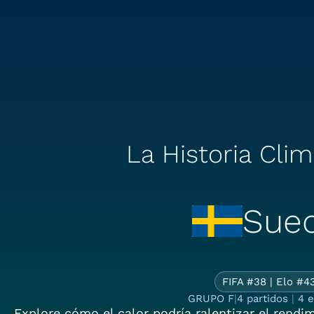
La Historia Clim
Suec
La
FIFA #38 | Elo #4
GRUPO F
|
4 partidos
|
4 e
Explore cómo el calor podría ralentizar el rend