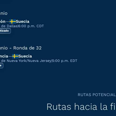
unio
pón
—
Suecia
 de Dallas
|
6:00 p.m. CDT
tizado
unio
- Ronda de 32
ncia
—
Suecia
 de Nueva York/Nueva Jersey
|
5:00 p.m. EDT
re
RUTAS POTENCIA
Rutas hacia la f