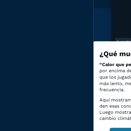
O
A parti
3 
¿Qué mue
“Calor que pe
por encima 
“Calo
umbra
que los jugad
dista
más lento, m
frecuencia.
Aquí mostramo
den esas cond
Luego mostra
cambio climát