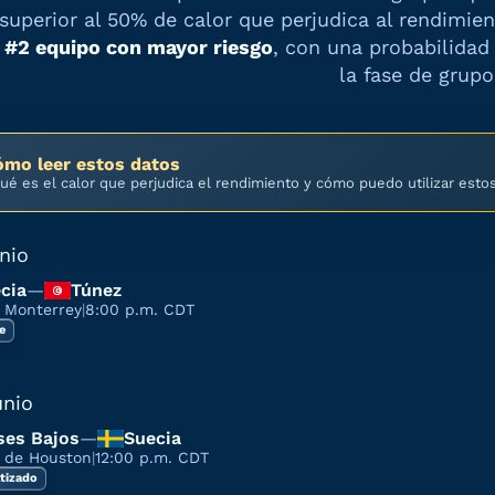
superior al 50% de calor que perjudica al rendimie
#
2
equipo con mayor riesgo
, con una probabilida
la fase de grupo
ómo leer estos datos
ué es el calor que perjudica el rendimiento y cómo puedo utilizar esto
unio
cia
—
Túnez
 Monterrey
|
8:00 p.m. CDT
re
unio
ses Bajos
—
Suecia
o de Houston
|
12:00 p.m. CDT
tizado