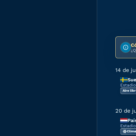
C
¿Q
14 de j
Sue
Estadio
Aire lib
20 de j
Paí
Estadi
Clima