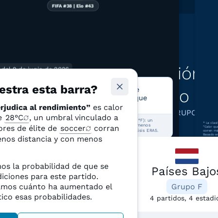
FIFA #38 | Elo #43
btener más información so
r del 9 de junio de 2026
DE 4
stra esta barra?
partidos tienen más del 50% de
mismo gr
probabilidades de sufrir calor que
perjudica al rendimiento
rjudica al rendimiento”
es calor
GRUPO F
de
28°C
, un umbral vinculado a
r que perjudica al rendimiento” es calor por encima de 28°C (82,4°F): un
*
La clas
l asociado con que los jugadores de élite corran más despacio, menos
ores de élite de
soccer
corran
“Calor qu
ncia y con menos frecuencia. Fuente: Climate Shift Index y reanálisis ERA5.
corren má
Basado en
enos distancia y con menos
s la probabilidad de que se
Japón
Países Bajo
iciones para este partido.
mos cuánto ha aumentado el
Grupo F
Grupo F
ico esas probabilidades.
4 partidos, 3 estadios
4 partidos, 4 estadi