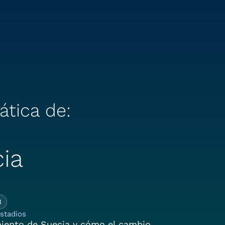
ática de:
ia
 Historia Climática d
3
stadios
imiento de Suecia y cómo el cambio