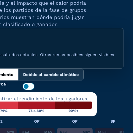
ia y el impacto que el calor podría
 los partidos de la fase de grupos
torios muestran dónde podría jugar
 clasificado o ganador.
esultados actuales. Otras ramas posibles siguen visibles
imiento
Debido al cambio climático
CON
tizar el rendimiento de los jugadores.
 74%
75 a 89%
90%+
32
OF
QF
SF
M
75
4 jul.
M
90
9 jul.
M
97
14 jul.
M
101