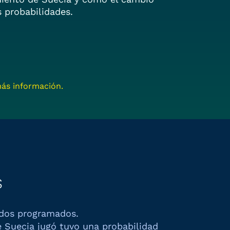
 probabilidades.
ás información.
s
idos programados.
e
Suecia
jugó tuvo una probabilidad