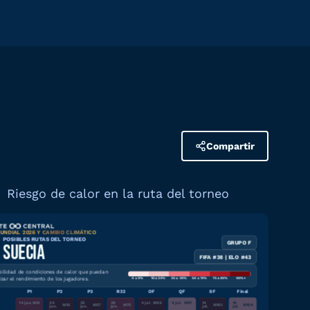
Compartir
Riesgo de calor en la ruta del torneo
UNDIAL 2026 Y CAMBIO CLIMÁTICO
POSIBLES RUTAS DEL TORNEO
GRUPO F
Descargar gráfico
SUECIA
FIFA #38 | ELO #43
bilidad de condiciones de calor que puedan
izar el rendimiento de los jugadores.
0 a 9%
10 a 24%
25 a 49%
50 a 74%
75 a 89%
90%+
P1
P2
P3
R32
OF
QF
SF
Final
14 jun.
M
12
20
25
29
4 jul.
M
90
9 jul.
M
97
14
19
M
35
M
57
M
75
M
101
M
104
jun.
jun.
jun.
jul.
jul.