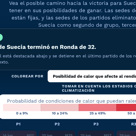
Vea el posible camino hacia la victoria para Suec
tener en sus posibilidades de ganar. Las sedes de
están fijas, y las sedes de los partidos elimina
Suecia como segundo de grupo, tercer
de Suecia terminó en Ronda de 32.
l está destacada abajo y se detiene en el último partido de los r
xto.
Posibilidad de calor que afecte al rend
COLOREAR POR
TOMAR EN CUENTA LOS ESTADIOS 
CLIMATIZACIÓN
Probabilidad de condiciones de calor que puedan ralen
0 a 9%
10 a 24%
25 a 49%
50 a
P1
P2
P3
R
14 jun.
M
12
20 jun.
M
35
25 jun.
M
57
29 jun.