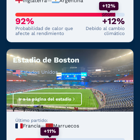
Inglaterra
—
Argentina
+12%
92%
+12%
Probabilidad de calor que
Debido al cambio
afecte al rendimiento
climático
Estadio de Boston
Estados Unidos
Ir a la página del estadio
Último partido:
Francia
—
Marruecos
+11%