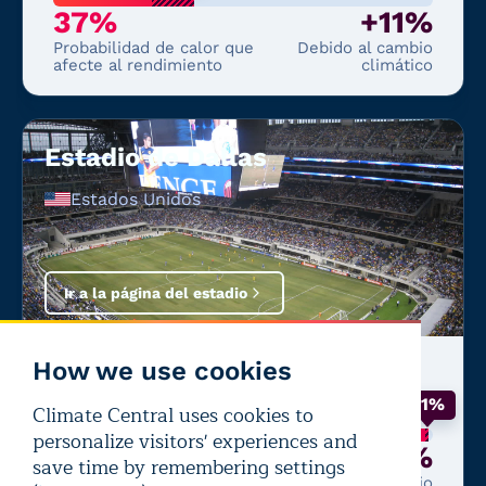
37%
+11%
Probabilidad de calor que
Debido al cambio
afecte al rendimiento
climático
Estadio de Dallas
Estados Unidos
Ir a la página del estadio
How we use cookies
Último partido:
Francia
—
España
+1%
Climate Central uses cookies to
personalize visitors' experiences and
99%
+1%
save time by remembering settings
Probabilidad de calor que
Debido al cambio