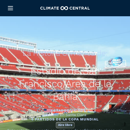
La Historia Climática de:
Estadio de San
Francisco/Área de la
Bahía
ESTADOS UNIDOS
Ubicado en Santa Clara
6 PARTIDOS DE LA COPA MUNDIAL
Aire libre