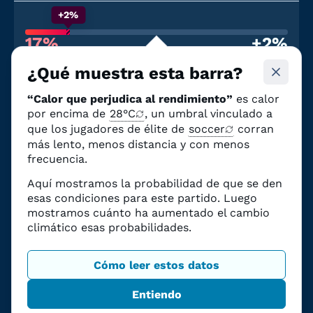
+2%
17%
+2%
Probabilidad de calor que afecte al
Debido al cambio
rendimiento
climático
¿Qué muestra esta barra?
16 de junio
“Calor que perjudica al rendimiento”
es calor
Austria
—
Jordania
por encima de
28°C
, un umbral vinculado a
Estadio de San Francisco/Área de la Bahía
|
que los jugadores de élite de
soccer
corran
9:00 p.m. PDT
más lento, menos distancia y con menos
Aire libre
frecuencia.
+2%
Aquí mostramos la probabilidad de que se den
esas condiciones para este partido. Luego
17%
+2%
mostramos cuánto ha aumentado el cambio
Probabilidad de calor que afecte al
Debido al cambio
climático esas probabilidades.
rendimiento
climático
19 de junio
Cómo leer estos datos
Turquía
—
Paraguay
Estadio de San Francisco/Área de la Bahía
|
Entiendo
8:00 p.m. PDT
Aire libre